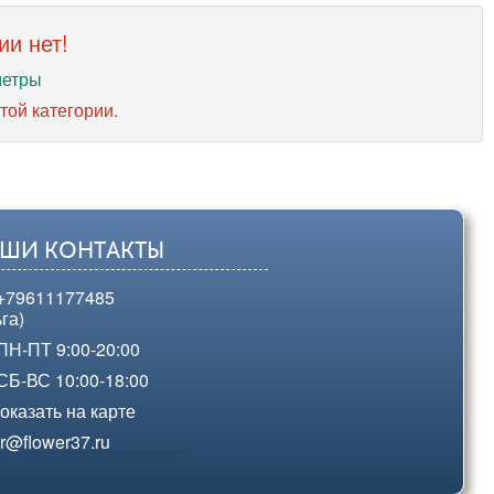
ии нет!
метры
той категории.
ШИ КОНТАКТЫ
+79611177485
га)
Н-ПТ 9:00-20:00
Б-ВС 10:00-18:00
казать на карте
r@flower37.ru