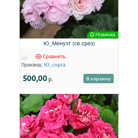
Новинка
Ю_Менуэт (св.срез)
Сравнить
Производ:
Ю_сорта
500,00
р.
В корзину