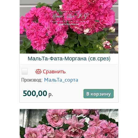
МальТа-Фата-Моргана (св.срез)
Сравнить
Производ:
МальТа_сорта
500,00
р.
В корзину