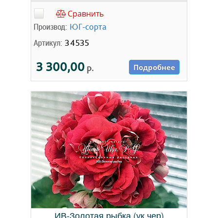
Сравнить
Производ:
ЮГ-сорта
Артикул:
34535
3 300,00
р.
Подробнее
ИВ-Золотая рыбка (ук.чер)