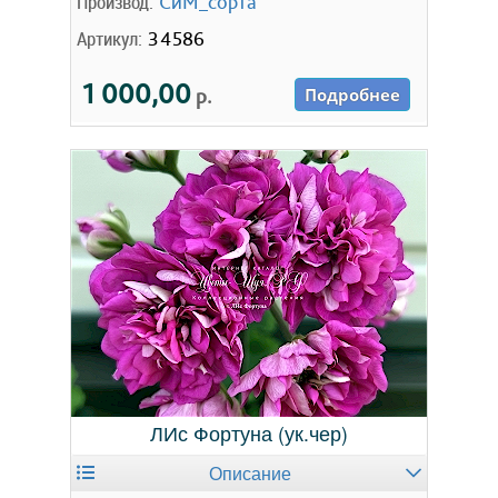
Производ:
СиМ_сорта
Артикул:
34586
1 000,00
р.
Подробнее
ЛИс Фортуна (ук.чер)
Описание