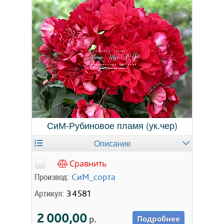
СиМ-Рубиновое пламя (ук.чер)
Описание
Сравнить
Производ:
СиМ_сорта
Артикул:
34581
2 000,00
р.
Подробнее