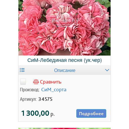
СиМ-Лебединая песня (ук.чер)
Описание
Сравнить
Производ:
СиМ_сорта
Артикул:
34575
1 300,00
р.
Подробнее